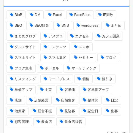
BtoB
DM
Excel
FaceBook
IF関数
SEO
SEO対策
SNS
wordpress
まとめ
まとめグログ
アメブロ
エクセル
カフェ開業
グルメサイト
コンテンツ
スマホ
スマホサイト
スマホ集客
セミナー
ブログ
ブログ集客
ポータル
マーケティング
リスティング
ワードプレス
価格
値引き
単価アップ
士業
客単価
客単価アップ
店舗
店舗経営
店舗集客
整体師
日記
治療家
経営不振
見込客
記念日
集客
顧客管理
飲食店
飲食店経営