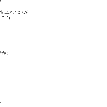
や
V以上アクセスが
_^)
り
場合は
━