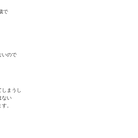
歳で
ないので
てしまうし
はない
ます。