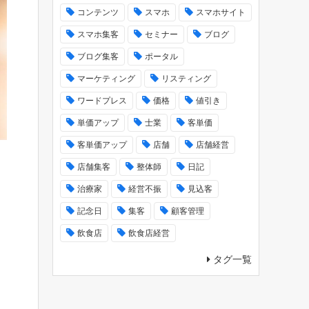
コンテンツ
スマホ
スマホサイト
スマホ集客
セミナー
ブログ
ブログ集客
ポータル
マーケティング
リスティング
ワードプレス
価格
値引き
単価アップ
士業
客単価
客単価アップ
店舗
店舗経営
店舗集客
整体師
日記
治療家
経営不振
見込客
記念日
集客
顧客管理
飲食店
飲食店経営
タグ一覧