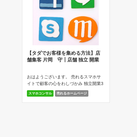
【タダでお客様を集める方法】店
舗集客 片岡 守┃店舗 独立 開業
おはようございます。 売れるスマホサ
イトで顧客の心をわしづかみ 独立開業3
年目までの 店舗オーナー向け ネット
スマホコンサル
売れるホームページ
[…]