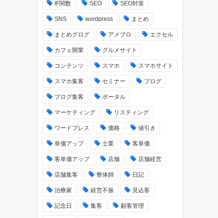
IF関数
SEO
SEO対策
SNS
wordpress
まとめ
まとめグログ
アメブロ
エクセル
カフェ開業
グルメサイト
コンテンツ
スマホ
スマホサイト
スマホ集客
セミナー
ブログ
ブログ集客
ポータル
マーケティング
リスティング
ワードプレス
価格
値引き
単価アップ
士業
客単価
客単価アップ
店舗
店舗経営
店舗集客
整体師
日記
治療家
経営不振
見込客
記念日
集客
顧客管理