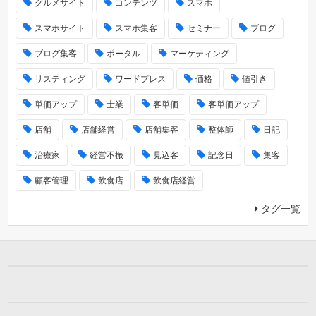
グルメサイト
コンテンツ
スマホ
スマホサイト
スマホ集客
セミナー
ブログ
ブログ集客
ポータル
マーケティング
リスティング
ワードプレス
価格
値引き
単価アップ
士業
客単価
客単価アップ
店舗
店舗経営
店舗集客
整体師
日記
治療家
経営不振
見込客
記念日
集客
顧客管理
飲食店
飲食店経営
タグ一覧