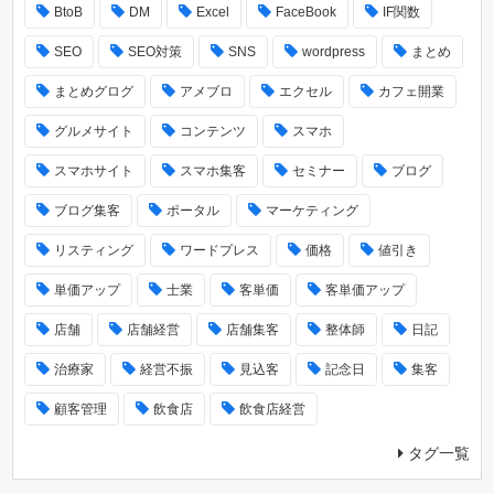
BtoB
DM
Excel
FaceBook
IF関数
SEO
SEO対策
SNS
wordpress
まとめ
まとめグログ
アメブロ
エクセル
カフェ開業
グルメサイト
コンテンツ
スマホ
スマホサイト
スマホ集客
セミナー
ブログ
ブログ集客
ポータル
マーケティング
リスティング
ワードプレス
価格
値引き
単価アップ
士業
客単価
客単価アップ
店舗
店舗経営
店舗集客
整体師
日記
治療家
経営不振
見込客
記念日
集客
顧客管理
飲食店
飲食店経営
タグ一覧