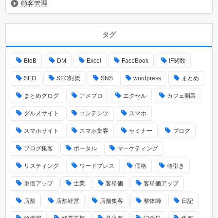
顧客管理
タグ
BtoB
DM
Excel
FaceBook
IF関数
SEO
SEO対策
SNS
wordpress
まとめ
まとめグログ
アメブロ
エクセル
カフェ開業
グルメサイト
コンテンツ
スマホ
スマホサイト
スマホ集客
セミナー
ブログ
ブログ集客
ポータル
マーケティング
リスティング
ワードプレス
価格
値引き
単価アップ
士業
客単価
客単価アップ
店舗
店舗経営
店舗集客
整体師
日記